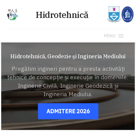
MENU
Sari
la
Hidrotehnică, Geodezie şi Ingineria Mediului
conținut
Pregătim ingineri pentru a presta activități
tehnice de concepție și execuție în domeniile:
Inginerie Civilă, Inginerie Geodezică și
Ingineria Mediului.
ADMITERE 2026