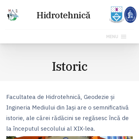
MENU
Sari
la
Istoric
conținut
Facultatea de Hidrotehnică, Geodezie şi
Ingineria Mediului din Iaşi are o semnificativă
istorie, ale cărei rădăcini se regăsesc încă de
la începutul secolului al XIX-lea.