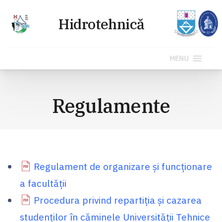
MENU
Sari
la
Regulamente
conținut
Regulament de organizare şi funcţionare
a facultăţii
Procedura privind repartiţia şi cazarea
studenţilor în căminele Universităţii Tehnice