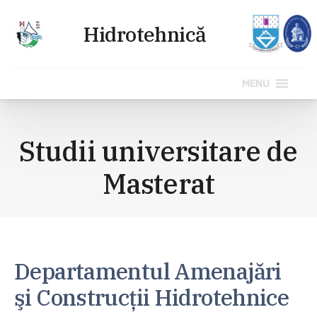
MENU
Sari
la
Studii universitare de
conținut
Masterat
Departamentul Amenajări
şi Construcţii Hidrotehnice