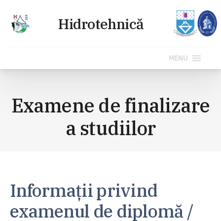
MENU
Sari
la
Examene de finalizare
conținut
a studiilor
Informații privind
examenul de diplomă /