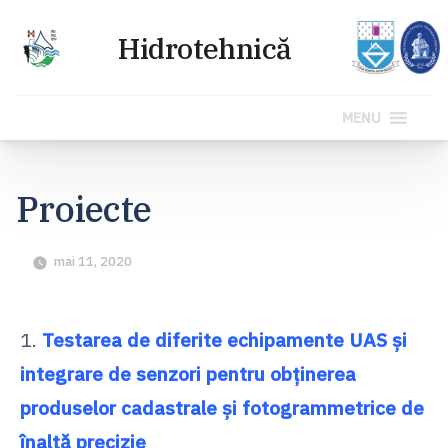
MENU
Sari
la
Proiecte
conținut
mai 11, 2020
1.
Testarea de diferite echipamente UAS și
integrare de senzori pentru obținerea
produselor cadastrale și fotogrammetrice de
înaltă precizie