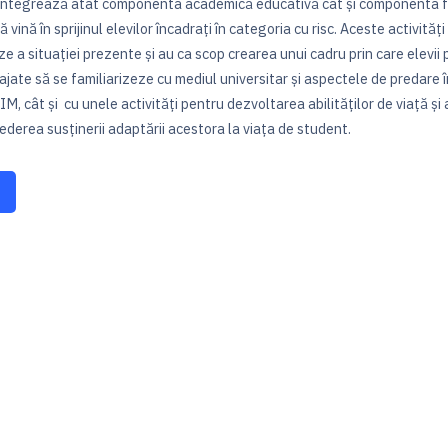
integrează atât componenta academică educativă cât și componenta f
ă vină în sprijinul elevilor încadrați în categoria cu risc. Aceste activități
e a situației prezente și au ca scop crearea unui cadru prin care elevii 
jate să se familiarizeze cu mediul universitar şi aspectele de predare 
M, cât şi cu unele activităţi pentru dezvoltarea abilităţilor de viaţă și a
ederea susţinerii adaptării acestora la viaţa de student.