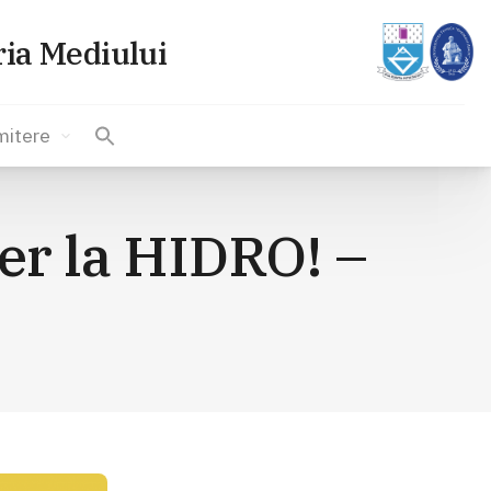
ria Mediului
itere
ner la HIDRO! –