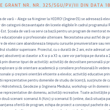
a de vară – Alege sa fii inginer la HIDRO! (InginerIS) se adresează elevil
 din categorii dezavantajate din liceele eligibile în cadrul programului 
st. Școala de vară va servi ca bază pentru un program de mentorat men
ile educaționale și profesionale ulterioare. Necesitatea unui astfel de p
e de elevi care abandoneaza timpuriu cursurile preuniversitare sau re
drul studiilor superioare. Proiectul, cu o durată de 2 ani, este adresat 
an) absolvenți ai claselor a X-a și a XI-a, care vor participa pe durata a
 prin diverse tipuri de activități: activități de dezvoltare personală și p
xplorare și de orientare academică și consiliere profesională în vederea 
sonale și creșterii orientării eficiente a elevilor, activități educative pri
catii reprezentative pentru domeniile de studiu de licență, susținute de c
e Hidrotehnică, Geodezie și Ingineria Mediului, workshop-uri în domenii s
me reprezentative din domeniu, activități recreative. Toate activitățile p
 două scenarii: scenariul A (fizic) și scenariul B (online, dacă situația 
inanțarea oferită de program, echipa de proiect a conceput pachete de a