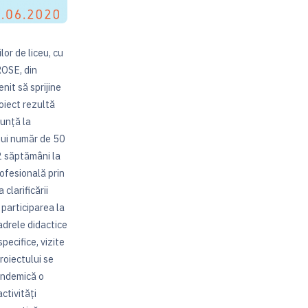
or de liceu, cu
ROSE, din
it să sprijine
roiect rezultă
nunță la
unui număr de 50
 2 săptămâni la
rofesională prin
clarificării
n participarea la
adrele didactice
pecifice, vizite
roiectului se
pandemică o
ctivități