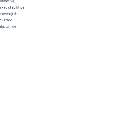
ormativă,
 s-au stabilit pe
proveniți din
învăţare
bilităţi de