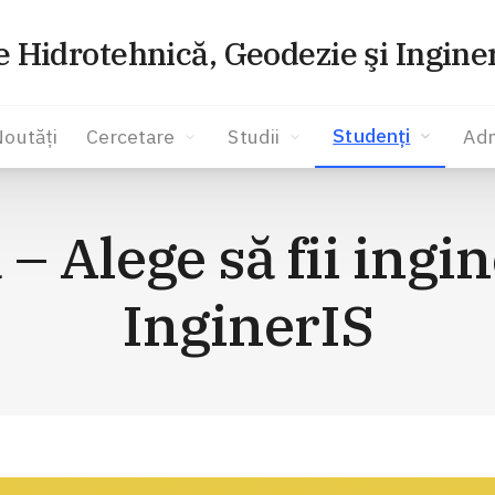
e Hidrotehnică, Geodezie şi Ingine
Studenți
Noutăți
Cercetare
Studii
Adm
 – Alege să fii ingi
InginerIS