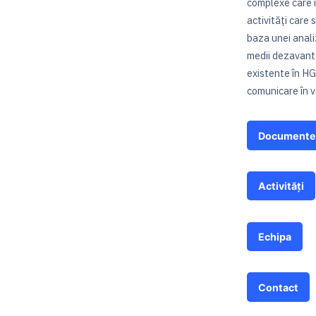
complexe care 
activități care s
baza unei analiz
medii dezavanta
existente în HGI
comunicare în v
Documente
Activități
Echipa
Contact