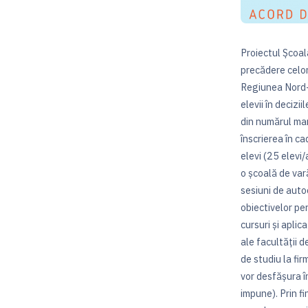
Proiectul Școal
precădere celor
Regiunea Nord-E
elevii în decizi
din numărul mar
înscrierea în ca
elevi (25 elevi/
o școală de vară
sesiuni de autoe
obiectivelor per
cursuri și apli
ale facultății d
de studiu la fir
vor desfășura în
impune). Prin f