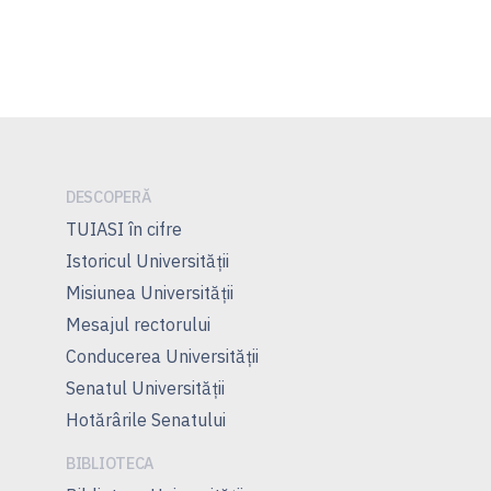
articole
DESCOPERĂ
TUIASI în cifre
Istoricul Universităţii
Misiunea Universităţii
Mesajul rectorului
Conducerea Universităţii
Senatul Universității
Hotărârile Senatului
BIBLIOTECA