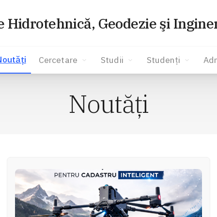
e Hidrotehnică, Geodezie şi Ingine
outăți
Cercetare
Studii
Studenți
Ad
Noutăți