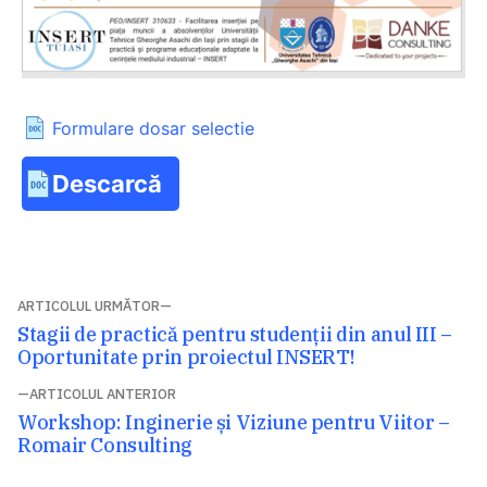
Formulare dosar selectie
Descarcă
Navigare
ARTICOLUL URMĂTOR
Articolul
Stagii de practică pentru studenții din anul III –
în
următor:
Oportunitate prin proiectul INSERT!
articole
ARTICOLUL ANTERIOR
Articolul
Workshop: Inginerie și Viziune pentru Viitor –
anterior:
Romair Consulting