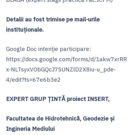
Detalii au fost trimise pe mail-urile
instituționale.
Google Doc intenţie participare:
https://docs.google.com/forms/d/1akw7xrRR
x-NLTsyxVObGQcJ7SUNZlD2X8iu-u_pde-
4/edit?ts=67e6b3e2
EXPERT GRUP ȚINTĂ proiect INSERT,
Facultatea de Hidrotehnică, Geodezie și
Ingineria Mediului