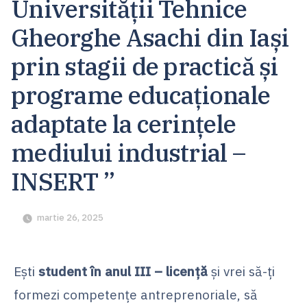
Universității Tehnice
Gheorghe Asachi din Iași
prin stagii de practică și
programe educaționale
adaptate la cerințele
mediului industrial –
INSERT ”
martie 26, 2025
Ești
student în anul III – licență
și vrei să-ți
formezi competențe antreprenoriale, să