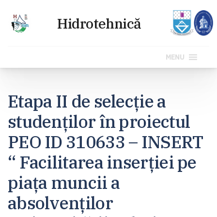
MENU
Sari
la
Etapa II de selecție a
conținut
studenților în proiectul
PEO ID 310633 – INSERT
“ Facilitarea inserției pe
piața muncii a
absolvenților