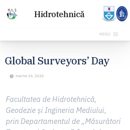
MENU
Sari
la
Global Surveyors’ Day
conținut
martie 16, 2026
Facultatea de Hidrotehnică,
Geodezie și Ingineria Mediului
,
prin
Departamentul de „Măsurători