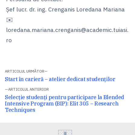
Șef lucr. dr. ing. Crenganis Loredana Mariana
✉️
loredana.mariana.crenganis@academic.tuiasi.
ro
Navigare
ARTICOLUL URMĂTOR
Articolul
Start în carieră – atelier dedicat studenților
în
următor:
ARTICOLUL ANTERIOR
articole
Articolul
Selecție studenți pentru participare la Blended
anterior:
Intensive Program (BIP): Elit 305 – Research
Techniques