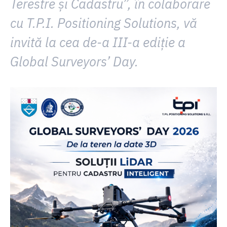
Terestre și Cadastru”
, în colaborare
cu
T.P.I. Positioning Solutions
, vă
invită la
cea de-a III-a ediție a
Global Surveyors’ Day.