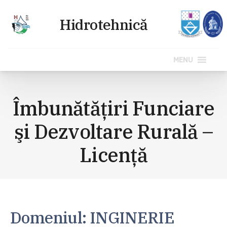
MENU
Sari
la
Îmbunătăţiri Funciare
conținut
şi Dezvoltare Rurală –
Licenţă
Domeniul: INGINERIE