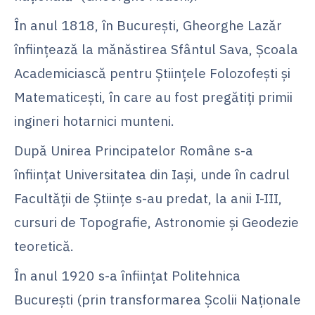
În anul 1818, în Bucureşti, Gheorghe Lazăr
înfiinţează la mănăstirea Sfântul Sava, Școala
Academiciască pentru Ştiinţele Folozofeşti şi
Matematiceşti, în care au fost pregătiţi primii
ingineri hotarnici munteni.
După Unirea Principatelor Române s-a
înfiinţat Universitatea din Iaşi, unde în cadrul
Facultăţii de Știinţe s-au predat, la anii I-III,
cursuri de Topografie, Astronomie şi Geodezie
teoretică.
În anul 1920 s-a înfiinţat Politehnica
Bucureşti (prin transformarea Şcolii Naţionale