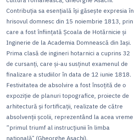
Contribuția sa esențială își găsește expresia în
hrisovul domnesc din 15 noiembrie 1813, prin
care a fost înfiinţată Şcoala de Hotărnicie şi
Inginerie de la Academia Domnească din Iaşi.
Prima clasă de ingineri hotarnici a cuprins 32
de cursanți, care și-au susținut examenul de
finalizare a studiilor în data de 12 iunie 1818.
Festivitatea de absolvire a fost însoțită de o
expoziție de planuri topografice, proiecte de
arhitectură și fortificații, realizate de către
absolvenții școlii, reprezentând la acea vreme
”primul triumf al instrucțiunii în limba
naționalăˮ (Gheorghe Asachi).