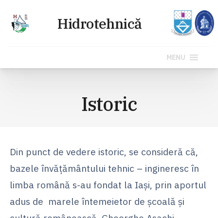
MENU
Sari
la
Istoric
conținut
Din punct de vedere istoric, se consideră că,
bazele învăţământului tehnic – ingineresc în
limba română s-au fondat la Iaşi, prin aportul
adus de marele întemeietor de şcoală şi
cultură românească, Gheorghe Asachi.